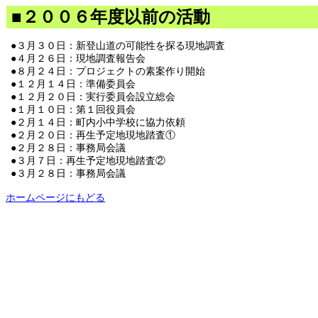
■２００６年度以前の活動
●３月３０日：新登山道の可能性を探る現地調査
●４月２６日：現地調査報告会
●８月２４日：プロジェクトの素案作り開始
●１２月１４日：準備委員会
●１２月２０日：実行委員会設立総会
●１月１０日：第１回役員会
●２月１４日：町内小中学校に協力依頼
●２月２０日：再生予定地現地踏査①
●２月２８日：事務局会議
●３月７日：再生予定地現地踏査②
●３月２８日：事務局会議
ホー
ムページにもどる